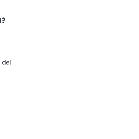
4?
 del
a