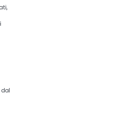
ti,
i
 dal