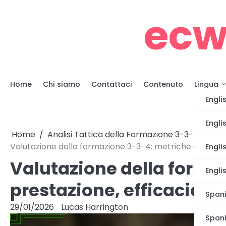
Skip
ecw
to
content
Home
Chi siamo
Contattaci
Contenuto
Lingua
Engli
Engli
Home
Analisi Tattica della Formazione 3-3-4
Valutazione della formazione 3-3-4: metriche di prestazio
Engli
Valutazione della forma
Engli
prestazione, efficacia tat
Spani
29/01/2026
Lucas Harrington
Span