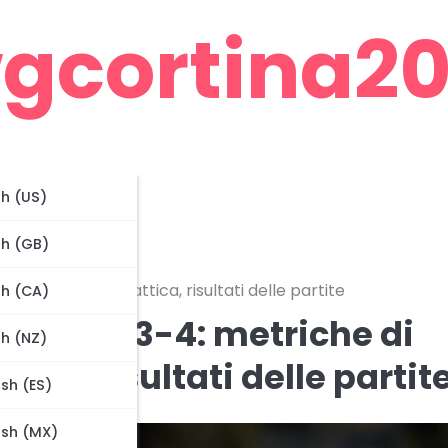
gcortina201
sh (US)
sh (GB)
ne, efficacia tattica, risultati delle partite
sh (CA)
zione 3-3-4: metriche di
sh (NZ)
tica, risultati delle partit
sh (ES)
ish (MX)