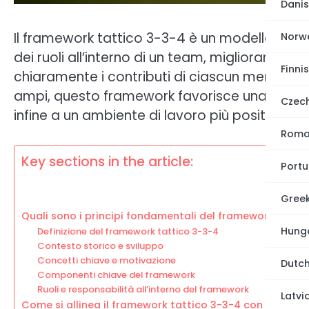
Danis
Il framework tattico 3-3-4 è un modello stra
Norw
dei ruoli all’interno di un team, migliorando s
Finnis
chiaramente i contributi di ciascun membro e a
ampi, questo framework favorisce una comuni
Czec
infine a un ambiente di lavoro più positivo e 
Roma
Key sections in the article:
Portu
Gree
Quali sono i principi fondamentali del framework tatti
Hunga
Definizione del framework tattico 3-3-4
Contesto storico e sviluppo
Concetti chiave e motivazione
Dutch
Componenti chiave del framework
Ruoli e responsabilità all’interno del framework
Latvi
Come si allinea il framework tattico 3-3-4 con gli obiett