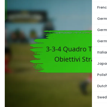
Frenc
Germ
Germ
Germ
Italia
Japa
Polis
Dutch
Swedi