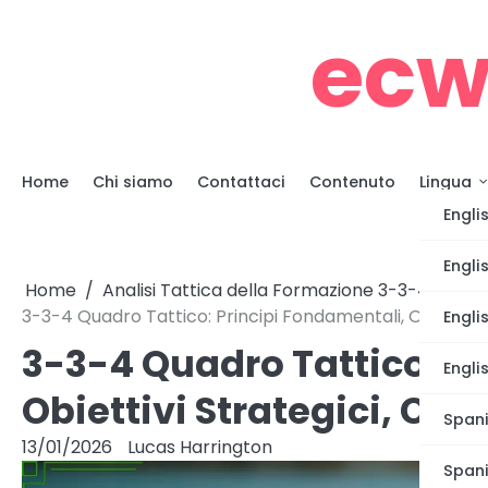
Skip
ecw
to
content
Home
Chi siamo
Contattaci
Contenuto
Lingua
Engli
Engli
Home
Analisi Tattica della Formazione 3-3-4
3-3-4 Quadro Tattico: Principi Fondamentali, Obiettivi
Engli
3-3-4 Quadro Tattico: P
Engli
Obiettivi Strategici, Co
Spani
13/01/2026
Lucas Harrington
Span