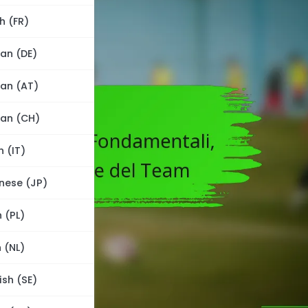
h (FR)
an (DE)
an (AT)
an (CH)
n (IT)
nese (JP)
h (PL)
 (NL)
sh (SE)