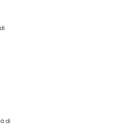
di
tà di