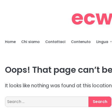
Skip
ecw
to
content
Home
Chi siamo
Contattaci
Contenuto
Lingua
Oops! That page can’t be
It looks like nothing was found at this locatio
Search
for: