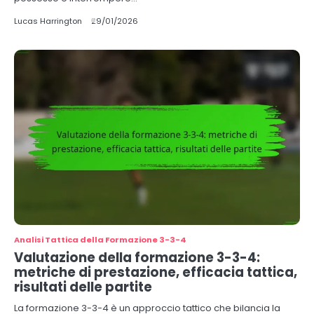
Lucas Harrington
29/01/2026
Analisi Tattica della Formazione 3-3-4
Valutazione della formazione 3-3-4:
metriche di prestazione, efficacia tattica,
risultati delle partite
La formazione 3-3-4 è un approccio tattico che bilancia la