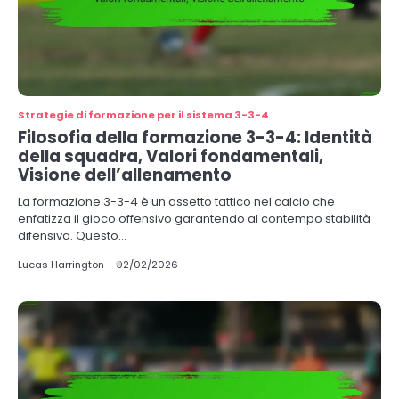
Strategie di formazione per il sistema 3-3-4
Filosofia della formazione 3-3-4: Identità
della squadra, Valori fondamentali,
Visione dell’allenamento
La formazione 3-3-4 è un assetto tattico nel calcio che
enfatizza il gioco offensivo garantendo al contempo stabilità
difensiva. Questo…
Lucas Harrington
02/02/2026