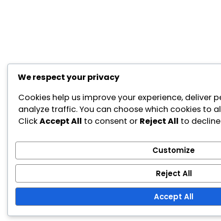
We respect your privacy
Cookies help us improve your experience, deliver p
analyze traffic. You can choose which cookies to a
Click
Accept All
to consent or
Reject All
to decline
Customize
Reject All
Accept All