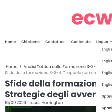
Skip
ecw
to
content
Home
Chi siamo
Contattaci
Contenuto
Lingua
Engli
Engli
Home
Analisi Tattica della Formazione 3-3-4
Sfide della formazione 3-3-4: Trappole comuni, Strateg
Engli
Sfide della formazione 
Engli
Strategie degli avversar
Spani
16/01/2026
Lucas Harrington
Span