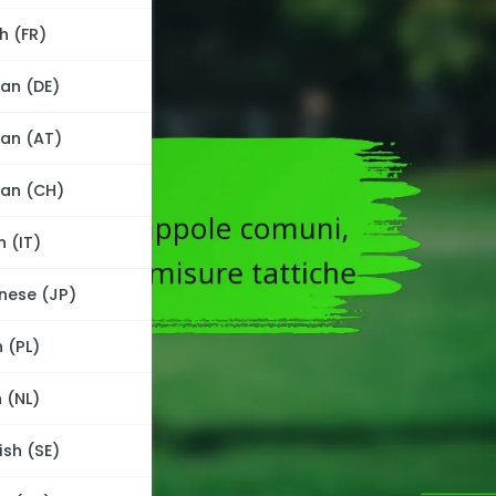
h (FR)
an (DE)
an (AT)
an (CH)
n (IT)
nese (JP)
h (PL)
 (NL)
sh (SE)