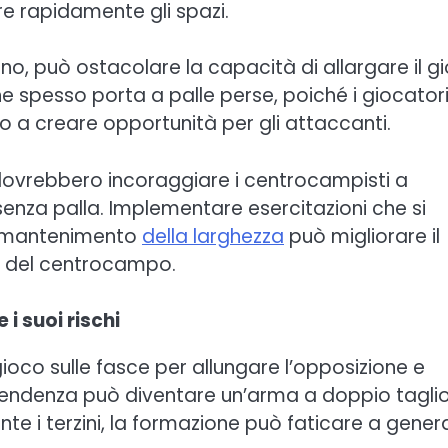
e rapidamente gli spazi.
no, può ostacolare la capacità di allargare il g
ne spesso porta a palle perse, poiché i giocator
o a creare opportunità per gli attaccanti.
dovrebbero incoraggiare i centrocampisti a
nza palla. Implementare esercitazioni che si
ul mantenimento
della larghezza
può migliorare il
va del centrocampo.
i suoi rischi
oco sulle fasce per allungare l’opposizione e
pendenza può diventare un’arma a doppio taglio
te i terzini, la formazione può faticare a gener