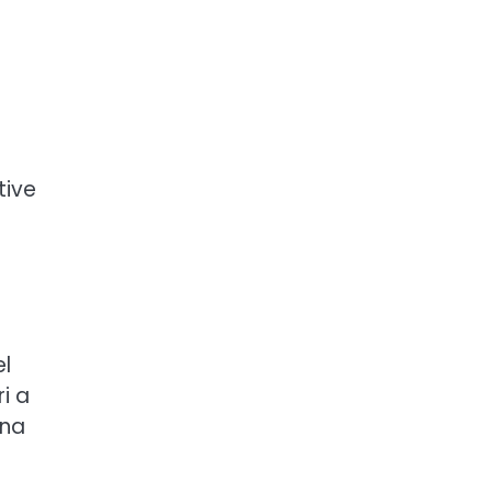
tive
el
i a
una