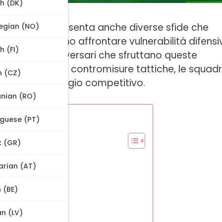
h (DK)
 offensiva, presenta anche diverse sfide che
egian (NO)
quadre devono affrontare vulnerabilità difensi
h (FI)
ione agli avversari che sfruttano queste
mplementando contromisure tattiche, le squad
h (CZ)
enere un vantaggio competitivo.
nian (RO)
guese (PT)
k (GR)
rian (AT)
lla palla
 (BE)
an (LV)