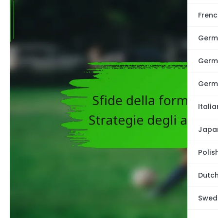
Frenc
Germ
Germ
Germ
Italia
Japa
Polis
Dutch
Swedi