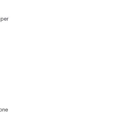
 per
ione