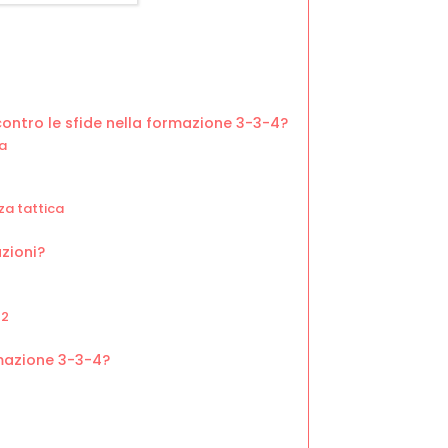
ontro le sfide nella formazione 3-3-4?
ra
za tattica
zioni?
-2
rmazione 3-3-4?