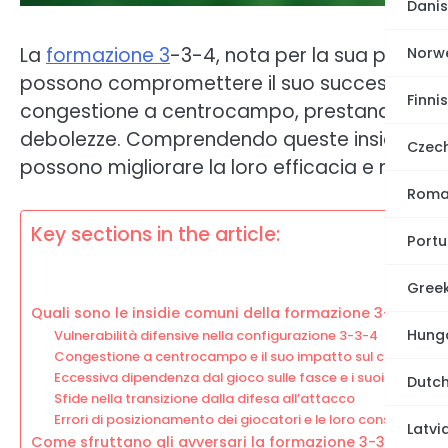
Danis
La
formazione 3
-3-4, nota per la sua potenza
Norw
possono compromettere il suo successo. Le s
Finnis
congestione a centrocampo, prestando attenz
debolezze. Comprendendo queste insidie e i
Czec
possono migliorare la loro efficacia e mant
Roma
Key sections in the article:
Portu
Gree
Quali sono le insidie comuni della formazione 3-3-4?
Hunga
Vulnerabilità difensive nella configurazione 3-3-4
Congestione a centrocampo e il suo impatto sul controllo de
Eccessiva dipendenza dal gioco sulle fasce e i suoi rischi
Dutch
Sfide nella transizione dalla difesa all’attacco
Errori di posizionamento dei giocatori e le loro conseguenze
Latvi
Come sfruttano gli avversari la formazione 3-3-4?