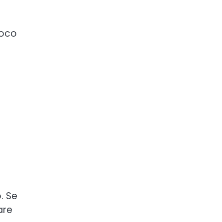
ioco
i
. Se
are