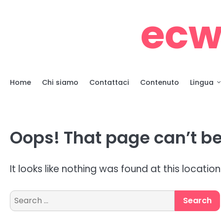
Skip
ecw
to
content
Home
Chi siamo
Contattaci
Contenuto
Lingua
Oops! That page can’t be
It looks like nothing was found at this locatio
Search
for: