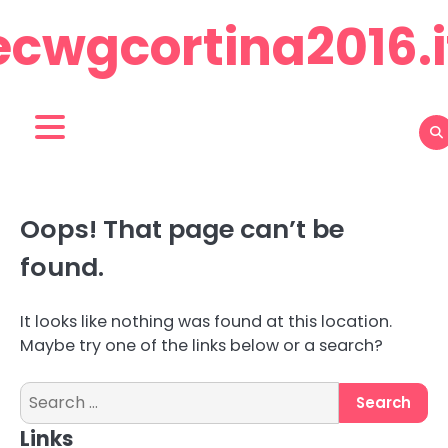
Skip
ecwgcortina2016.i
to
content
Oops! That page can’t be
found.
It looks like nothing was found at this location.
Maybe try one of the links below or a search?
Search
for:
Links