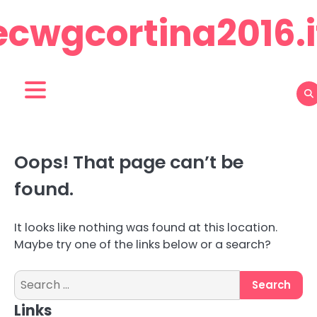
Skip
ecwgcortina2016.i
to
content
Oops! That page can’t be
found.
It looks like nothing was found at this location.
Maybe try one of the links below or a search?
Search
for:
Links