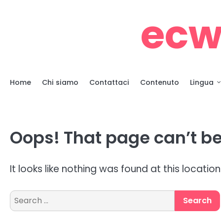
Skip
ecw
to
content
Home
Chi siamo
Contattaci
Contenuto
Lingua
Oops! That page can’t be
It looks like nothing was found at this locatio
Search
for: