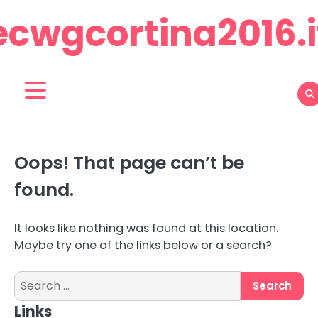
Skip
ecwgcortina2016.i
to
content
Oops! That page can’t be
found.
It looks like nothing was found at this location.
Maybe try one of the links below or a search?
Search
for:
Links