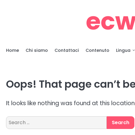
Skip
ecw
to
content
Home
Chi siamo
Contattaci
Contenuto
Lingua
Oops! That page can’t be
It looks like nothing was found at this locatio
Search
for: