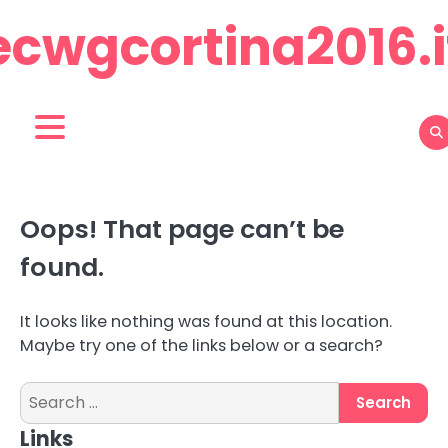
Skip
ecwgcortina2016.i
to
content
Oops! That page can’t be
found.
It looks like nothing was found at this location.
Maybe try one of the links below or a search?
Search
for:
Links