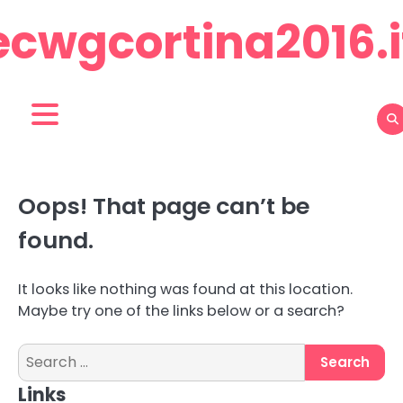
Skip
ecwgcortina2016.i
to
content
Oops! That page can’t be
found.
It looks like nothing was found at this location.
Maybe try one of the links below or a search?
Search
for:
Links