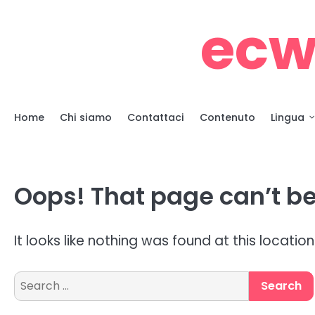
Skip
ecw
to
content
Home
Chi siamo
Contattaci
Contenuto
Lingua
Oops! That page can’t be
It looks like nothing was found at this locatio
Search
for: