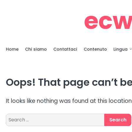
Skip
ecw
to
content
Home
Chi siamo
Contattaci
Contenuto
Lingua
Oops! That page can’t be
It looks like nothing was found at this locatio
Search
for: